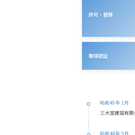
許可・登録
取得認証
昭和45年 1月
三大宝建設有限
昭和48年 5月