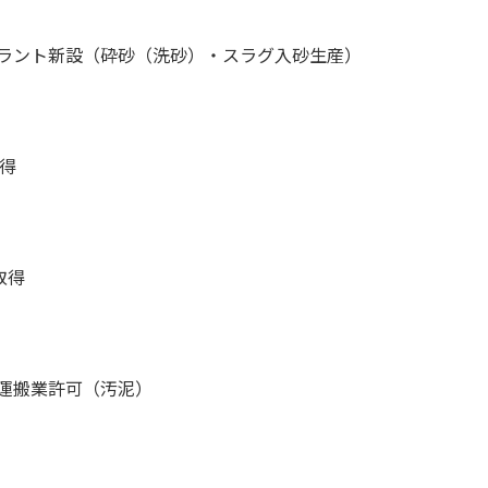
ラント新設（砕砂（洗砂）・スラグ入砂生産）
取得
 取得
運搬業許可（汚泥）